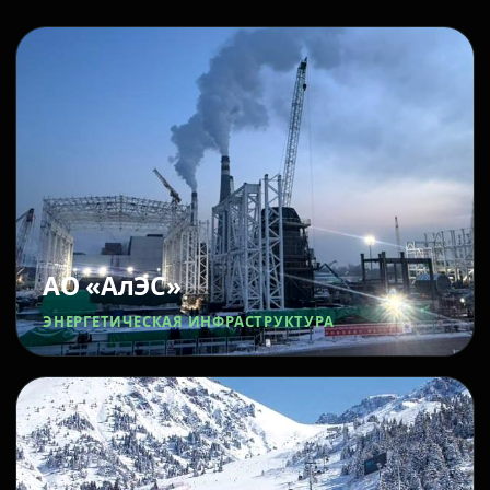
АО «АлЭС»
ЭНЕРГЕТИЧЕСКАЯ ИНФРАСТРУКТУРА