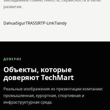
закладываем совместимость, сервисность и запас
развития.
Dahua
Sigur
TRASSIR
TP-Link
Tiandy
ДОВЕРИЕ
Объекты, которые
доверяют TechMart
Реальные изображения из презентации компании:
промышленная, курортная, спортивная и
инфраструктурная среда.