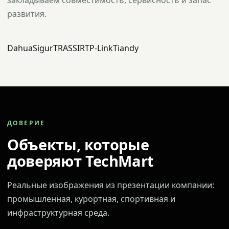
закладываем совместимость, сервисность и запас
развития.
Dahua
Sigur
TRASSIR
TP-Link
Tiandy
ДОВЕРИЕ
Объекты, которые
доверяют TechMart
Реальные изображения из презентации компании:
промышленная, курортная, спортивная и
инфраструктурная среда.