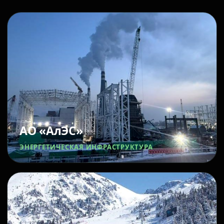
АО «АлЭС»
ЭНЕРГЕТИЧЕСКАЯ ИНФРАСТРУКТУРА