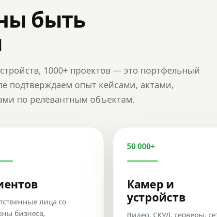
ны быть
и
и устройств, 1000+ проектов — это портфельный
пе подтверждаем опыт кейсами, актами,
ами по релевантным объектам.
50 000+
иентов
Камер и
устройств
тственные лица со
оны бизнеса,
Видео, СКУД, серверы, се