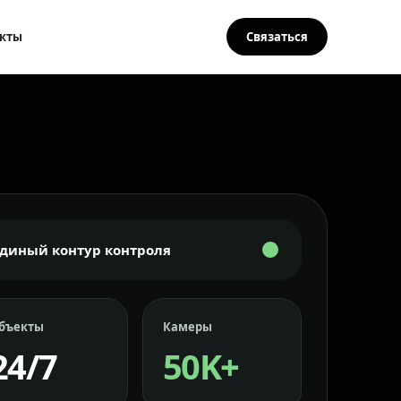
кты
Связаться
Единый контур контроля
бъекты
Камеры
24/7
50K+