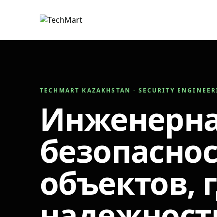
TECHMART KAZAKHSTAN · SECURITY ENGINEE
Инженерн
безопаснос
объектов, 
надежност