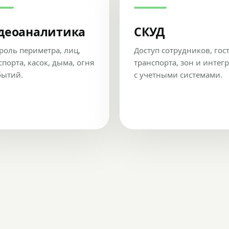
деоаналитика
СКУД
роль периметра, лиц,
Доступ сотрудников, гос
спорта, касок, дыма, огня
транспорта, зон и интег
бытий.
с учетными системами.