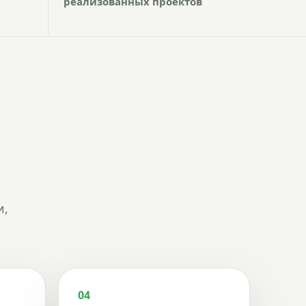
реализованных проектов
и,
04