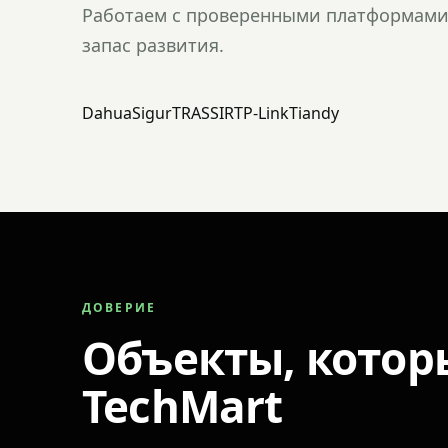
Работаем с проверенными платформами 
запас развития.
Dahua
Sigur
TRASSIR
TP-Link
Tiandy
ДОВЕРИЕ
Объекты, котор
TechMart