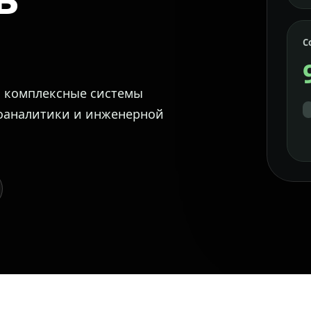
С
м комплексные системы
еоаналитики и инженерной