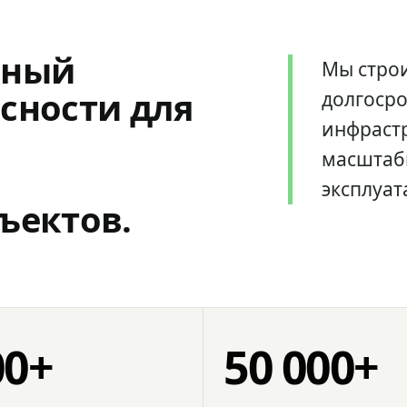
мный
Мы стро
сности для
долгоср
инфрастр
масштаб
эксплуат
ъектов.
00+
50 000+