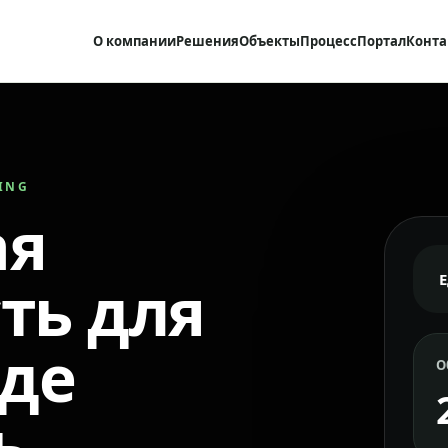
О компании
Решения
Объекты
Процесс
Портал
Конта
RING
ая
ть для
где
О
ь