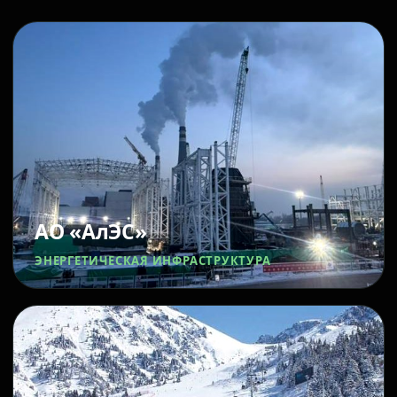
АО «АлЭС»
ЭНЕРГЕТИЧЕСКАЯ ИНФРАСТРУКТУРА