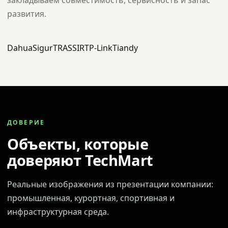
закладываем совместимость, сервисность и запас
развития.
Dahua
Sigur
TRASSIR
TP-Link
Tiandy
ДОВЕРИЕ
Объекты, которые
доверяют TechMart
Реальные изображения из презентации компании:
промышленная, курортная, спортивная и
инфраструктурная среда.