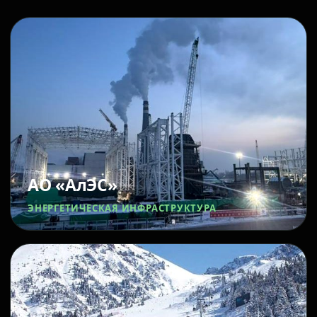
АО «АлЭС»
ЭНЕРГЕТИЧЕСКАЯ ИНФРАСТРУКТУРА