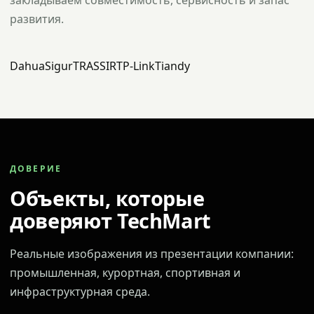
закладываем совместимость, сервисность и запас
развития.
Dahua
Sigur
TRASSIR
TP-Link
Tiandy
ДОВЕРИЕ
Объекты, которые
доверяют TechMart
Реальные изображения из презентации компании:
промышленная, курортная, спортивная и
инфраструктурная среда.