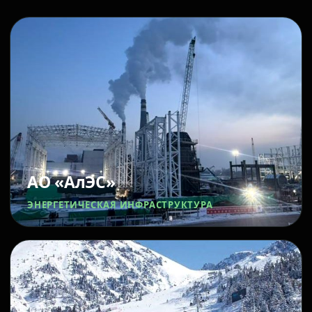
АО «АлЭС»
ЭНЕРГЕТИЧЕСКАЯ ИНФРАСТРУКТУРА