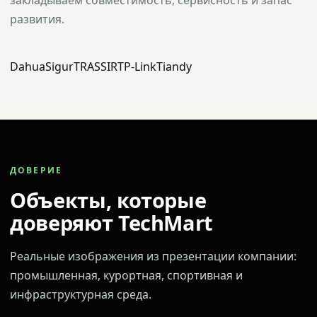
закладываем совместимость, сервисность и запас
развития.
Dahua
Sigur
TRASSIR
TP-Link
Tiandy
ДОВЕРИЕ
Объекты, которые
доверяют TechMart
Реальные изображения из презентации компании:
промышленная, курортная, спортивная и
инфраструктурная среда.