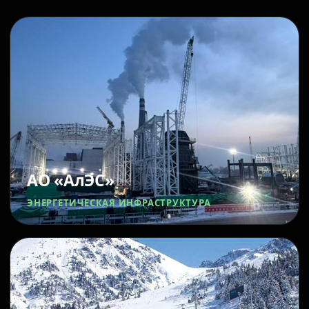
АО «АлЭС»
ЭНЕРГЕТИЧЕСКАЯ ИНФРАСТРУКТУРА