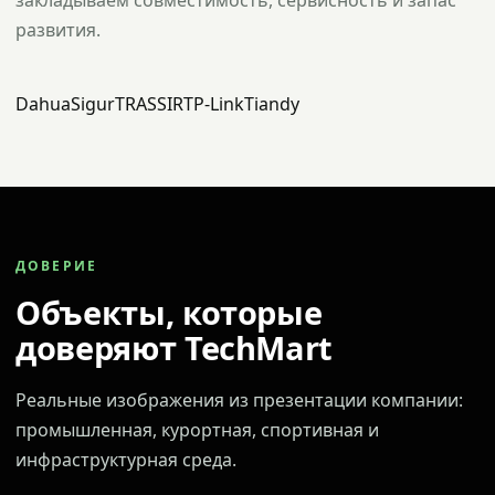
закладываем совместимость, сервисность и запас
развития.
Dahua
Sigur
TRASSIR
TP-Link
Tiandy
ДОВЕРИЕ
Объекты, которые
доверяют TechMart
Реальные изображения из презентации компании:
промышленная, курортная, спортивная и
инфраструктурная среда.