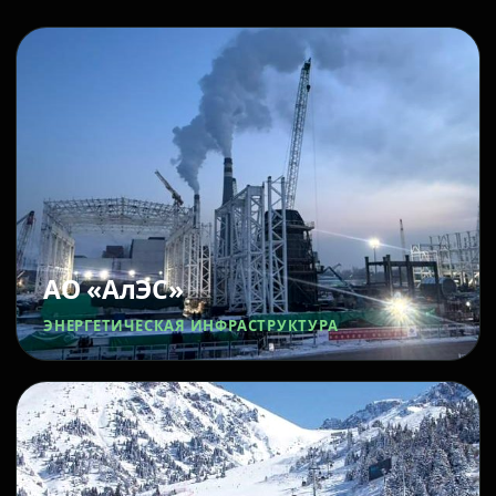
АО «АлЭС»
ЭНЕРГЕТИЧЕСКАЯ ИНФРАСТРУКТУРА