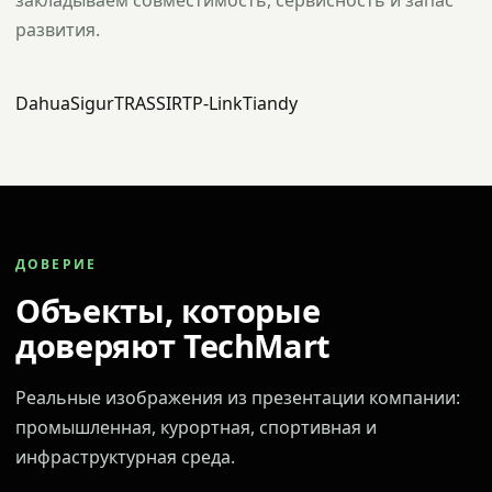
закладываем совместимость, сервисность и запас
развития.
Dahua
Sigur
TRASSIR
TP-Link
Tiandy
ДОВЕРИЕ
Объекты, которые
доверяют TechMart
Реальные изображения из презентации компании:
промышленная, курортная, спортивная и
инфраструктурная среда.