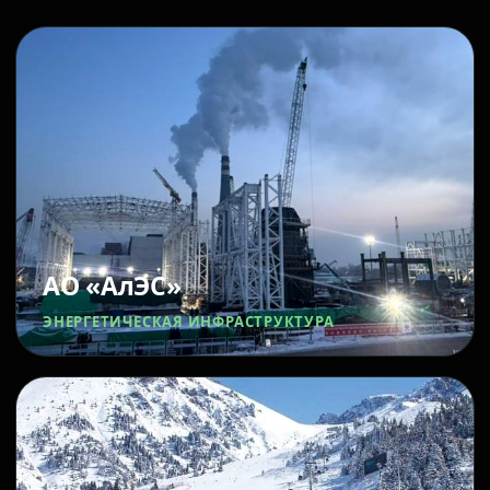
АО «АлЭС»
ЭНЕРГЕТИЧЕСКАЯ ИНФРАСТРУКТУРА