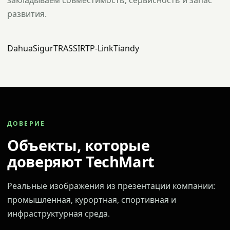
закладываем совместимость, сервисность и запас
развития.
Dahua
Sigur
TRASSIR
TP-Link
Tiandy
ДОВЕРИЕ
Объекты, которые
доверяют TechMart
Реальные изображения из презентации компании:
промышленная, курортная, спортивная и
инфраструктурная среда.