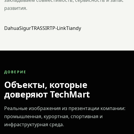
закладываем совместимость, сервисность и запас
развития.
Dahua
Sigur
TRASSIR
TP-Link
Tiandy
ДОВЕРИЕ
Объекты, которые
доверяют TechMart
Реальные изображения из презентации компании:
промышленная, курортная, спортивная и
инфраструктурная среда.