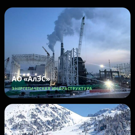
АО «АлЭС»
ЭНЕРГЕТИЧЕСКАЯ ИНФРАСТРУКТУРА