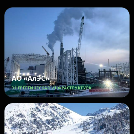
АО «АлЭС»
ЭНЕРГЕТИЧЕСКАЯ ИНФРАСТРУКТУРА