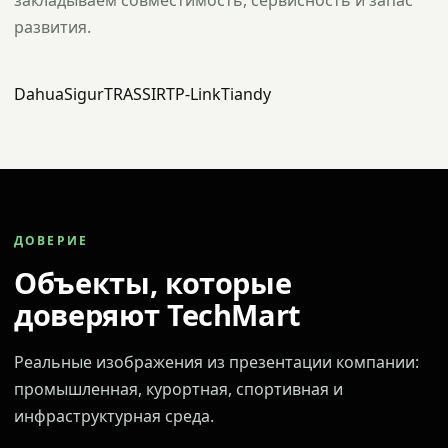
закладываем совместимость, сервисность и запас
развития.
Dahua
Sigur
TRASSIR
TP-Link
Tiandy
ДОВЕРИЕ
Объекты, которые
доверяют TechMart
Реальные изображения из презентации компании:
промышленная, курортная, спортивная и
инфраструктурная среда.