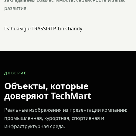
закладываем совместимость, сервисность и запас
развития.
Dahua
Sigur
TRASSIR
TP-Link
Tiandy
ДОВЕРИЕ
Объекты, которые
доверяют TechMart
Реальные изображения из презентации компании:
промышленная, курортная, спортивная и
инфраструктурная среда.