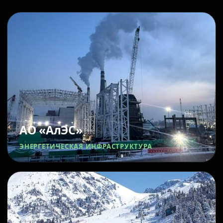
АО «АлЭС»
ЭНЕРГЕТИЧЕСКАЯ ИНФРАСТРУКТУРА