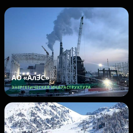
АО «АлЭС»
ЭНЕРГЕТИЧЕСКАЯ ИНФРАСТРУКТУРА