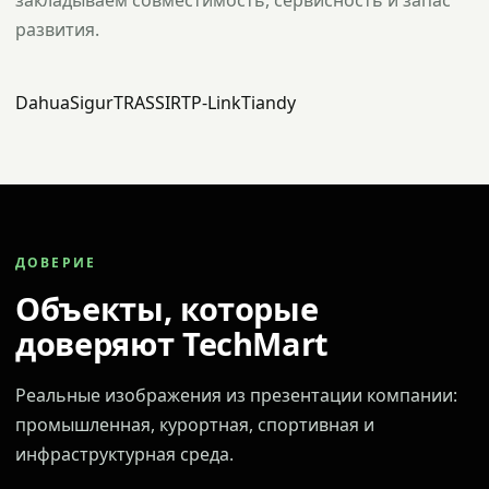
закладываем совместимость, сервисность и запас
развития.
Dahua
Sigur
TRASSIR
TP-Link
Tiandy
ДОВЕРИЕ
Объекты, которые
доверяют TechMart
Реальные изображения из презентации компании:
промышленная, курортная, спортивная и
инфраструктурная среда.