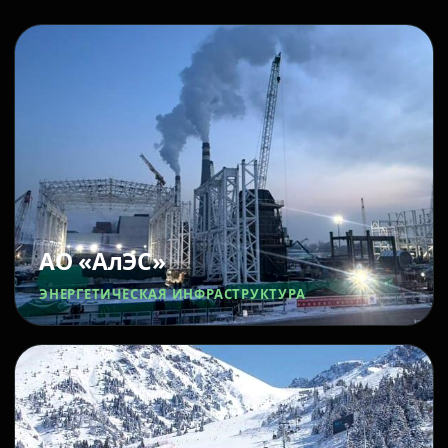
АО «АлЭС»
ЭНЕРГЕТИЧЕСКАЯ ИНФРАСТРУКТУРА