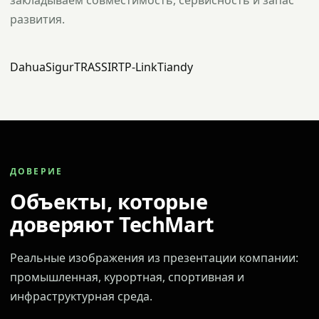
закладываем совместимость, сервисность и запас
развития.
Dahua
Sigur
TRASSIR
TP-Link
Tiandy
ДОВЕРИЕ
Объекты, которые
доверяют TechMart
Реальные изображения из презентации компании:
промышленная, курортная, спортивная и
инфраструктурная среда.