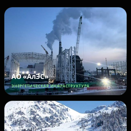
АО «АлЭС»
ЭНЕРГЕТИЧЕСКАЯ ИНФРАСТРУКТУРА