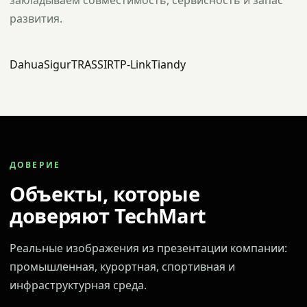
закладываем совместимость, сервисность и запас
развития.
Dahua
Sigur
TRASSIR
TP-Link
Tiandy
ДОВЕРИЕ
Объекты, которые
доверяют TechMart
Реальные изображения из презентации компании:
промышленная, курортная, спортивная и
инфраструктурная среда.