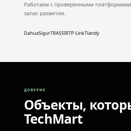
Работаем с проверенными платформами 
запас развития.
Dahua
Sigur
TRASSIR
TP-Link
Tiandy
ДОВЕРИЕ
Объекты, котор
TechMart