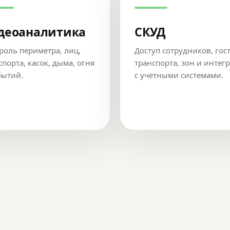
деоаналитика
СКУД
роль периметра, лиц,
Доступ сотрудников, гос
спорта, касок, дыма, огня
транспорта, зон и интег
бытий.
с учетными системами.