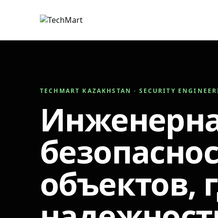
TECHMART KAZAKHSTAN · SECURITY ENGINEE
Инженерн
безопаснос
объектов, 
надежност