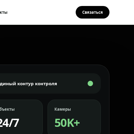
кты
Связаться
Единый контур контроля
бъекты
Камеры
24/7
50K+