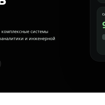
С
м комплексные системы
еоаналитики и инженерной