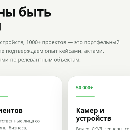
ны быть
и
и устройств, 1000+ проектов — это портфельный
пе подтверждаем опыт кейсами, актами,
ами по релевантным объектам.
50 000+
иентов
Камер и
устройств
тственные лица со
оны бизнеса,
Видео, СКУД, серверы, се