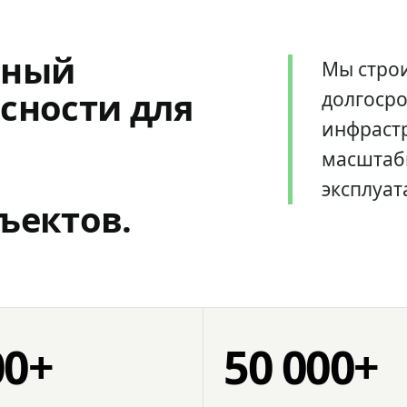
мный
Мы стро
сности для
долгоср
инфрастр
масштаб
эксплуат
ъектов.
00+
50 000+