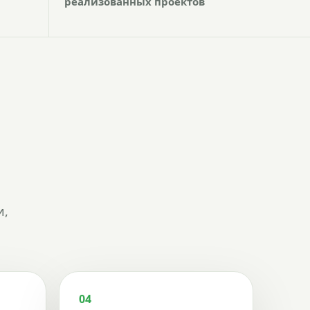
реализованных проектов
и,
04