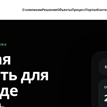
О компании
Решения
Объекты
Процесс
Портал
Конта
RING
ая
ть для
где
О
ь