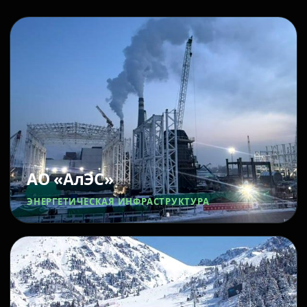
АО «АлЭС»
ЭНЕРГЕТИЧЕСКАЯ ИНФРАСТРУКТУРА