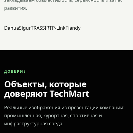
закладываем совместимость, сервисность и запас
развития.
Dahua
Sigur
TRASSIR
TP-Link
Tiandy
ДОВЕРИЕ
Объекты, которые
доверяют TechMart
Реальные изображения из презентации компании:
промышленная, курортная, спортивная и
инфраструктурная среда.