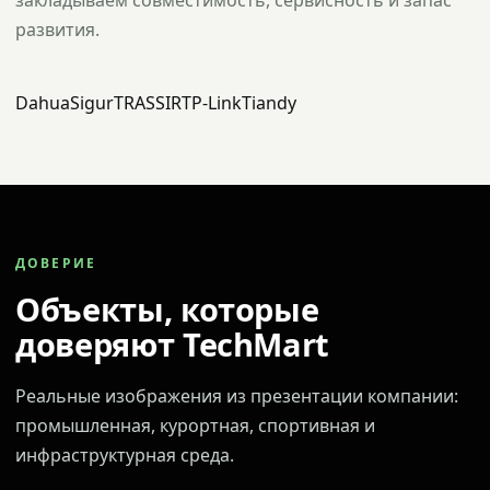
закладываем совместимость, сервисность и запас
развития.
Dahua
Sigur
TRASSIR
TP-Link
Tiandy
ДОВЕРИЕ
Объекты, которые
доверяют TechMart
Реальные изображения из презентации компании:
промышленная, курортная, спортивная и
инфраструктурная среда.