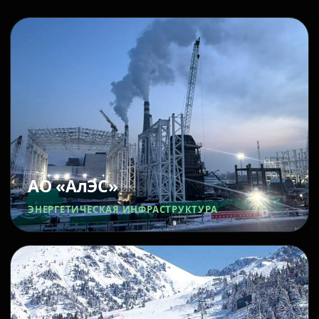
АО «АлЭС»
ЭНЕРГЕТИЧЕСКАЯ ИНФРАСТРУКТУРА