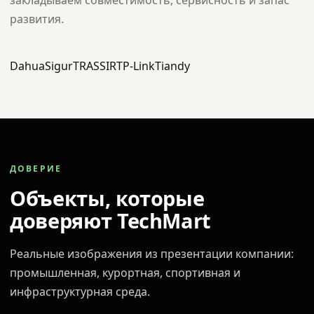
закладываем совместимость, сервисность и запас
развития.
Dahua
Sigur
TRASSIR
TP-Link
Tiandy
ДОВЕРИЕ
Объекты, которые
доверяют TechMart
Реальные изображения из презентации компании:
промышленная, курортная, спортивная и
инфраструктурная среда.