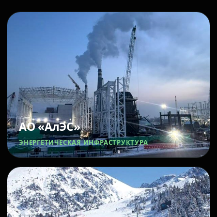
АО «АлЭС»
ЭНЕРГЕТИЧЕСКАЯ ИНФРАСТРУКТУРА