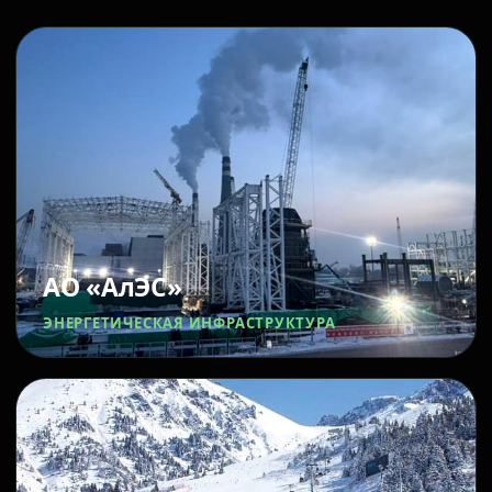
АО «АлЭС»
ЭНЕРГЕТИЧЕСКАЯ ИНФРАСТРУКТУРА