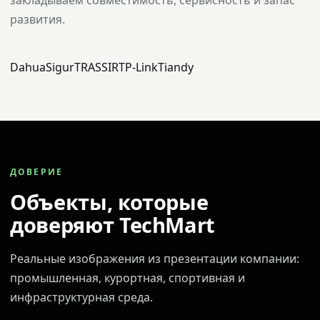
закладываем совместимость, сервисность и запас
развития.
Dahua
Sigur
TRASSIR
TP-Link
Tiandy
ДОВЕРИЕ
Объекты, которые
доверяют TechMart
Реальные изображения из презентации компании:
промышленная, курортная, спортивная и
инфраструктурная среда.