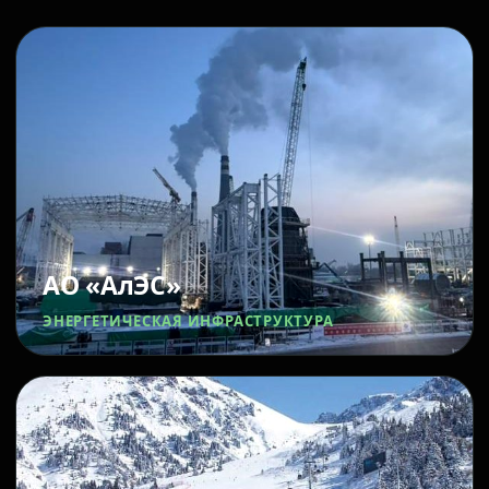
АО «АлЭС»
ЭНЕРГЕТИЧЕСКАЯ ИНФРАСТРУКТУРА