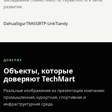
закладываем совместимость, сервисность и запас
развития.
Dahua
Sigur
TRASSIR
TP-Link
Tiandy
ДОВЕРИЕ
Объекты, которые
доверяют TechMart
Реальные изображения из презентации компании:
промышленная, курортная, спортивная и
инфраструктурная среда.