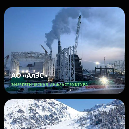
АО «АлЭС»
ЭНЕРГЕТИЧЕСКАЯ ИНФРАСТРУКТУРА