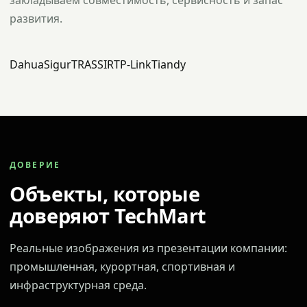
закладываем совместимость, сервисность и запас
развития.
Dahua
Sigur
TRASSIR
TP-Link
Tiandy
ДОВЕРИЕ
Объекты, которые
доверяют TechMart
Реальные изображения из презентации компании:
промышленная, курортная, спортивная и
инфраструктурная среда.