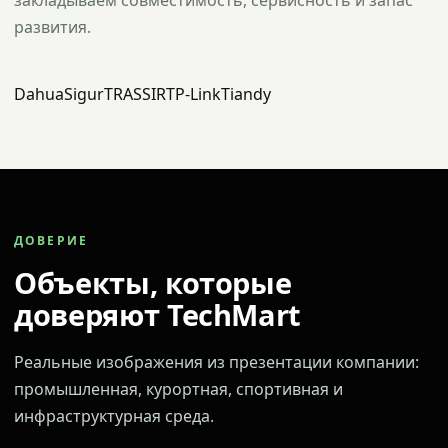
закладываем совместимость, сервисность и запас
развития.
Dahua
Sigur
TRASSIR
TP-Link
Tiandy
ДОВЕРИЕ
Объекты, которые
доверяют TechMart
Реальные изображения из презентации компании:
промышленная, курортная, спортивная и
инфраструктурная среда.