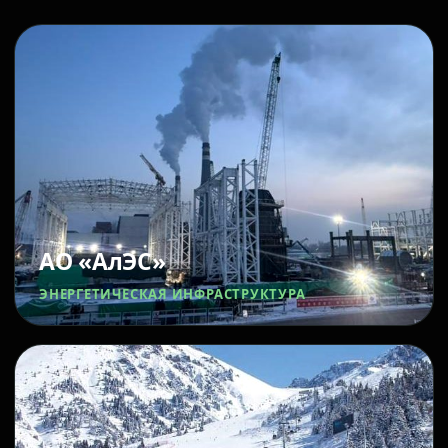
АО «АлЭС»
ЭНЕРГЕТИЧЕСКАЯ ИНФРАСТРУКТУРА