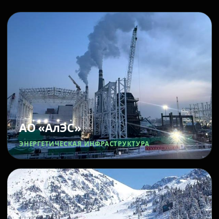
АО «АлЭС»
ЭНЕРГЕТИЧЕСКАЯ ИНФРАСТРУКТУРА