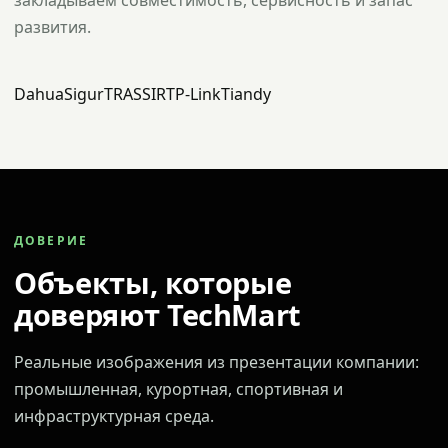
закладываем совместимость, сервисность и запас
развития.
Dahua
Sigur
TRASSIR
TP-Link
Tiandy
ДОВЕРИЕ
Объекты, которые
доверяют TechMart
Реальные изображения из презентации компании:
промышленная, курортная, спортивная и
инфраструктурная среда.