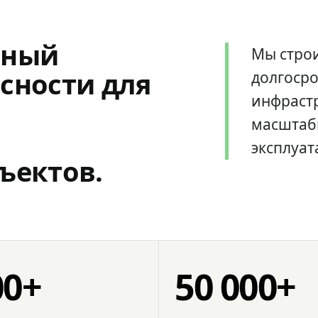
мный
Мы стро
сности для
долгоср
инфрастр
масштаб
эксплуат
ъектов.
00+
50 000+