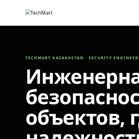
TECHMART KAZAKHSTAN · SECURITY ENGINEE
Инженерн
безопаснос
объектов, 
надежност