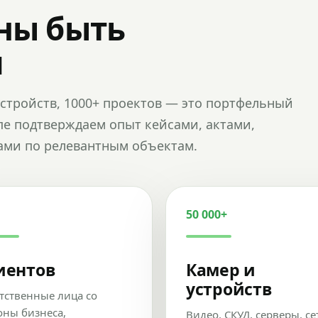
ны быть
и
и устройств, 1000+ проектов — это портфельный
пе подтверждаем опыт кейсами, актами,
ами по релевантным объектам.
50 000+
иентов
Камер и
устройств
тственные лица со
оны бизнеса,
Видео, СКУД, серверы, се