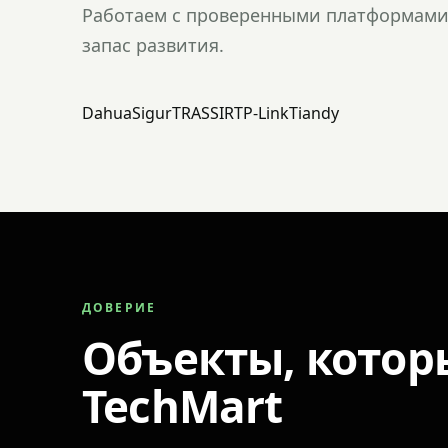
Работаем с проверенными платформами 
запас развития.
Dahua
Sigur
TRASSIR
TP-Link
Tiandy
ДОВЕРИЕ
Объекты, котор
TechMart