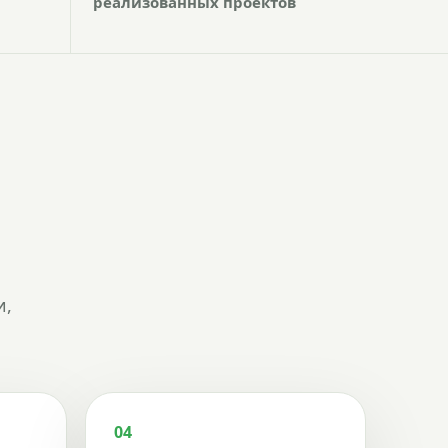
реализованных проектов
и,
04