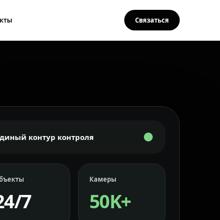
кты
Связаться
Единый контур контроля
бъекты
Камеры
24/7
50K+