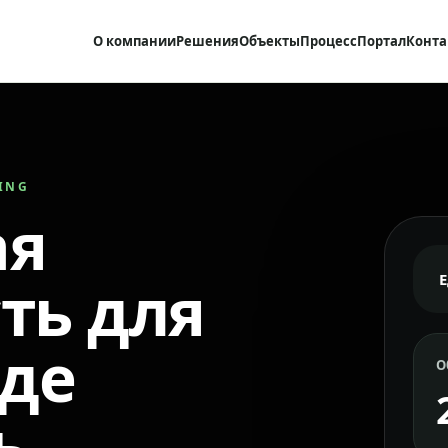
О компании
Решения
Объекты
Процесс
Портал
Конта
RING
ая
ть для
где
О
ь