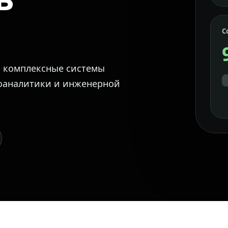
С
м комплексные системы
еоаналитики и инженерной