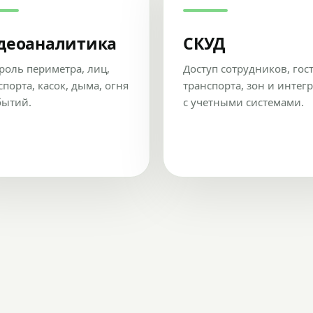
деоаналитика
СКУД
роль периметра, лиц,
Доступ сотрудников, гос
спорта, касок, дыма, огня
транспорта, зон и интег
бытий.
с учетными системами.