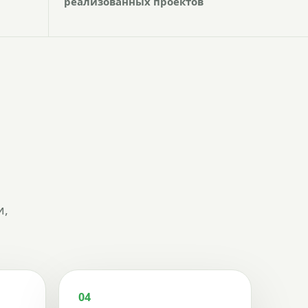
реализованных проектов
и,
04