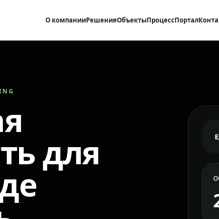
О компании
Решения
Объекты
Процесс
Портал
Конта
RING
ая
ть для
где
О
ь