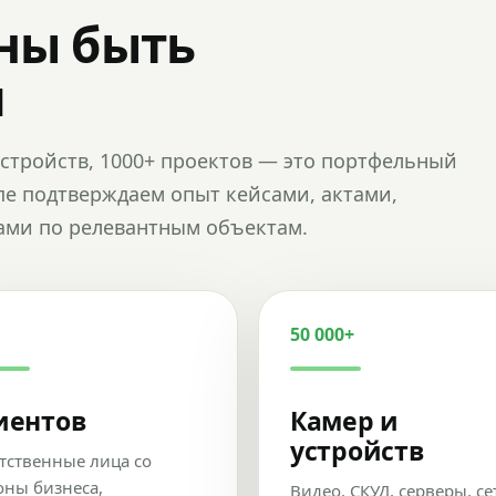
ны быть
и
и устройств, 1000+ проектов — это портфельный
пе подтверждаем опыт кейсами, актами,
ами по релевантным объектам.
50 000+
иентов
Камер и
устройств
тственные лица со
оны бизнеса,
Видео, СКУД, серверы, се