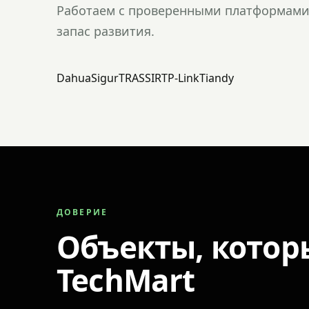
Работаем с проверенными платформами 
запас развития.
Dahua
Sigur
TRASSIR
TP-Link
Tiandy
ДОВЕРИЕ
Объекты, котор
TechMart