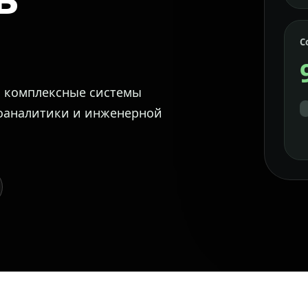
С
м комплексные системы
еоаналитики и инженерной