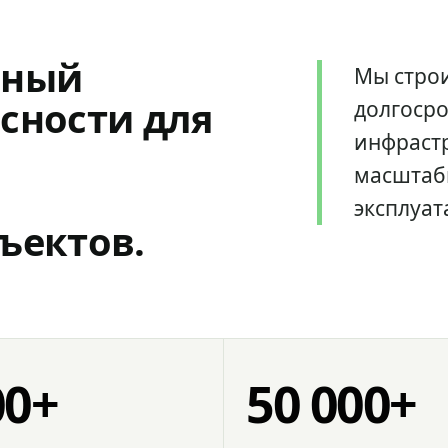
мный
Мы стро
сности для
долгоср
инфрастр
масштаб
эксплуат
ъектов.
00+
50 000+