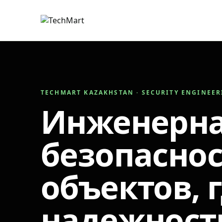
TECHMART KAZAKHSTAN · SECURITY ENGINEE
Инженерн
безопаснос
объектов, 
надежност