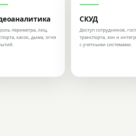
деоаналитика
СКУД
роль периметра, лиц,
Доступ сотрудников, гос
спорта, касок, дыма, огня
транспорта, зон и интег
бытий.
с учетными системами.