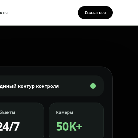
кты
Связаться
Единый контур контроля
бъекты
Камеры
24/7
50K+