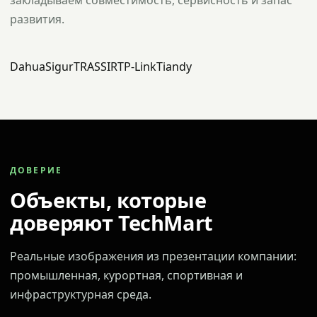
закладываем совместимость, сервисность и запас
развития.
Dahua
Sigur
TRASSIR
TP-Link
Tiandy
ДОВЕРИЕ
Объекты, которые
доверяют TechMart
Реальные изображения из презентации компании:
промышленная, курортная, спортивная и
инфраструктурная среда.