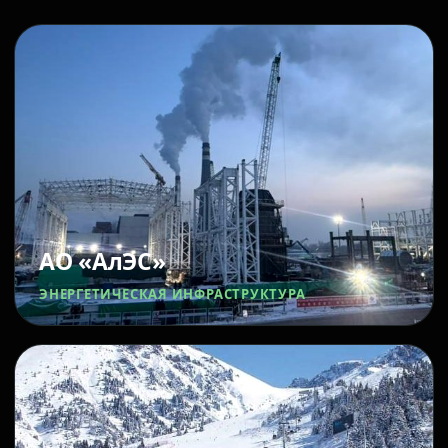
АО «АлЭС»
ЭНЕРГЕТИЧЕСКАЯ ИНФРАСТРУКТУРА