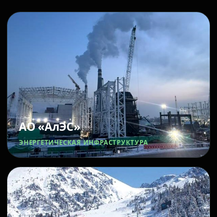
АО «АлЭС»
ЭНЕРГЕТИЧЕСКАЯ ИНФРАСТРУКТУРА