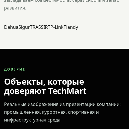
закладываем совместимость, сервисность и запас
развития.
Dahua
Sigur
TRASSIR
TP-Link
Tiandy
ДОВЕРИЕ
Объекты, которые
доверяют TechMart
Реальные изображения из презентации компании:
промышленная, курортная, спортивная и
инфраструктурная среда.