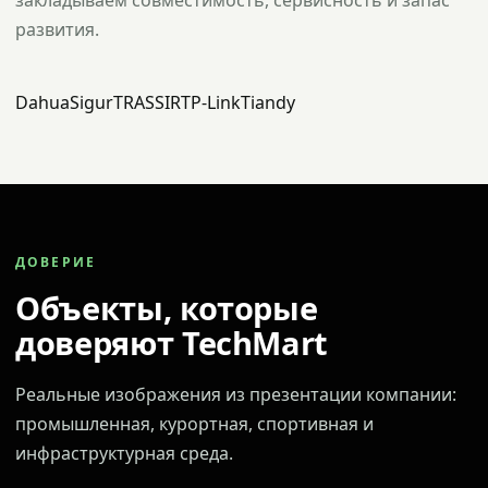
закладываем совместимость, сервисность и запас
развития.
Dahua
Sigur
TRASSIR
TP-Link
Tiandy
ДОВЕРИЕ
Объекты, которые
доверяют TechMart
Реальные изображения из презентации компании:
промышленная, курортная, спортивная и
инфраструктурная среда.