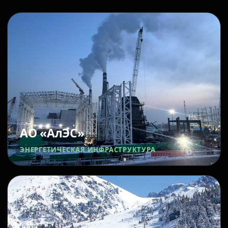
АО «АлЭС»
ЭНЕРГЕТИЧЕСКАЯ ИНФРАСТРУКТУРА