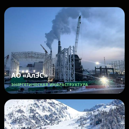
АО «АлЭС»
ЭНЕРГЕТИЧЕСКАЯ ИНФРАСТРУКТУРА