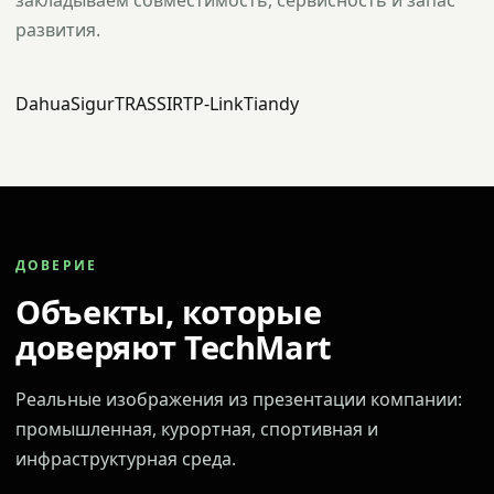
закладываем совместимость, сервисность и запас
развития.
Dahua
Sigur
TRASSIR
TP-Link
Tiandy
ДОВЕРИЕ
Объекты, которые
доверяют TechMart
Реальные изображения из презентации компании:
промышленная, курортная, спортивная и
инфраструктурная среда.