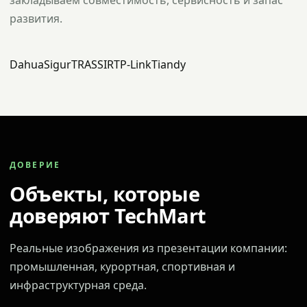
закладываем совместимость, сервисность и запас
развития.
Dahua
Sigur
TRASSIR
TP-Link
Tiandy
ДОВЕРИЕ
Объекты, которые
доверяют TechMart
Реальные изображения из презентации компании:
промышленная, курортная, спортивная и
инфраструктурная среда.