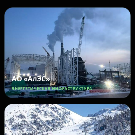
АО «АлЭС»
ЭНЕРГЕТИЧЕСКАЯ ИНФРАСТРУКТУРА