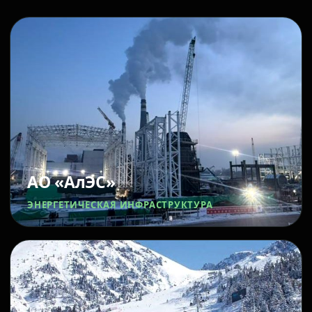
АО «АлЭС»
ЭНЕРГЕТИЧЕСКАЯ ИНФРАСТРУКТУРА