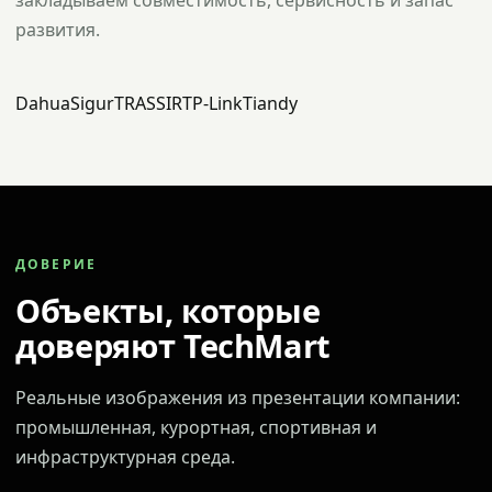
закладываем совместимость, сервисность и запас
развития.
Dahua
Sigur
TRASSIR
TP-Link
Tiandy
ДОВЕРИЕ
Объекты, которые
доверяют TechMart
Реальные изображения из презентации компании:
промышленная, курортная, спортивная и
инфраструктурная среда.