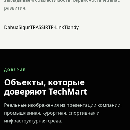
закладываем совместимость, сервисность и запас
развития.
Dahua
Sigur
TRASSIR
TP-Link
Tiandy
ДОВЕРИЕ
Объекты, которые
доверяют TechMart
Реальные изображения из презентации компании:
промышленная, курортная, спортивная и
инфраструктурная среда.