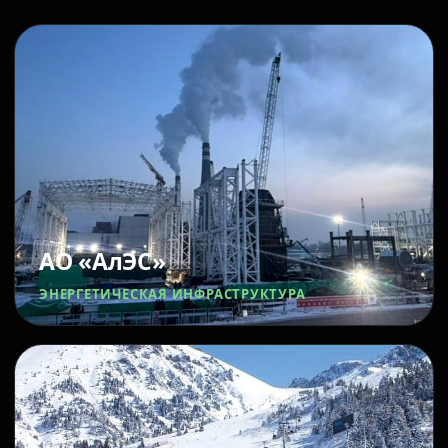
АО «АлЭС»
ЭНЕРГЕТИЧЕСКАЯ ИНФРАСТРУКТУРА