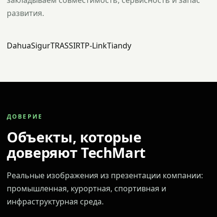
закладываем совместимость, сервисность и запас
развития.
Dahua
Sigur
TRASSIR
TP-Link
Tiandy
ДОВЕРИЕ
Объекты, которые
доверяют TechMart
Реальные изображения из презентации компании:
промышленная, курортная, спортивная и
инфраструктурная среда.