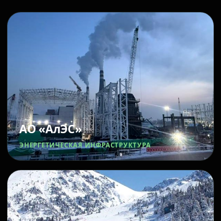
АО «АлЭС»
ЭНЕРГЕТИЧЕСКАЯ ИНФРАСТРУКТУРА