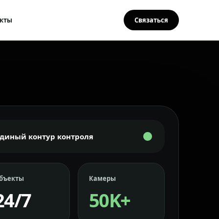
кты
Связаться
Единый контур контроля
бъекты
Камеры
24/7
50K+