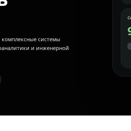
С
м комплексные системы
еоаналитики и инженерной