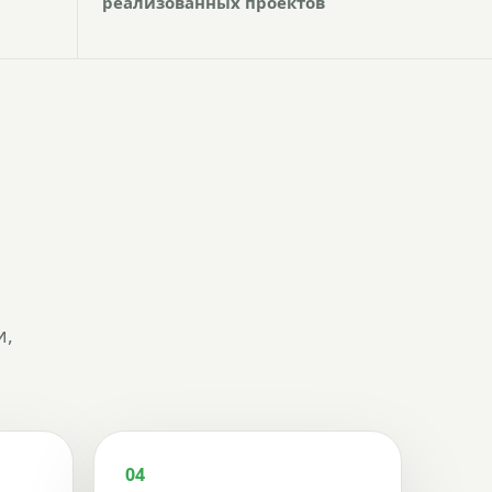
реализованных проектов
и,
04