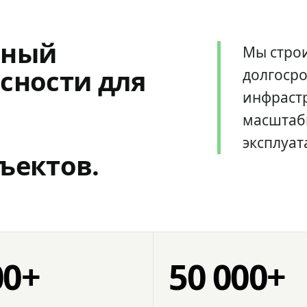
мный
Мы стро
сности для
долгоср
инфрастр
масштаб
эксплуат
ъектов.
00+
50 000+