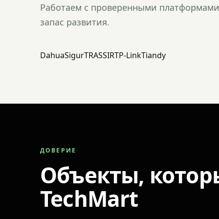
Работаем с проверенными платформами 
запас развития.
Dahua
Sigur
TRASSIR
TP-Link
Tiandy
ДОВЕРИЕ
Объекты, котор
TechMart