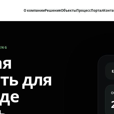
О компании
Решения
Объекты
Процесс
Портал
Конта
RING
ая
ть для
где
О
ь