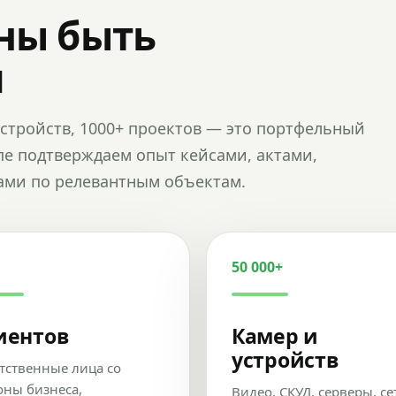
ны быть
и
и устройств, 1000+ проектов — это портфельный
пе подтверждаем опыт кейсами, актами,
ами по релевантным объектам.
50 000+
иентов
Камер и
устройств
тственные лица со
оны бизнеса,
Видео, СКУД, серверы, се