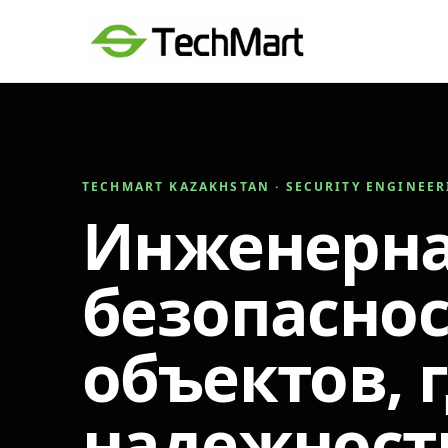
TECHMART KAZAKHSTAN · SECURITY ENGINEE
Инженерн
безопаснос
объектов, 
надежност