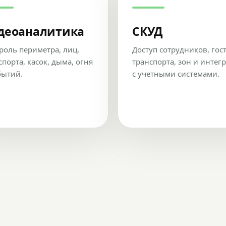
деоаналитика
СКУД
роль периметра, лиц,
Доступ сотрудников, гос
спорта, касок, дыма, огня
транспорта, зон и интег
бытий.
с учетными системами.