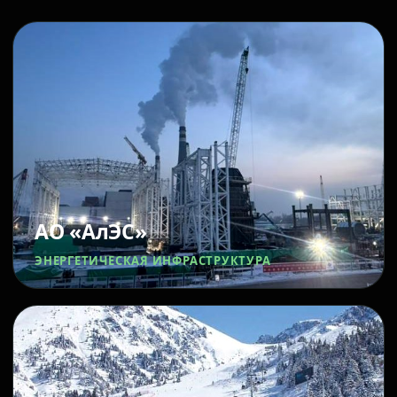
АО «АлЭС»
ЭНЕРГЕТИЧЕСКАЯ ИНФРАСТРУКТУРА