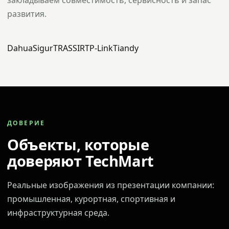
закладываем совместимость, сервисность и запас
развития.
Dahua
Sigur
TRASSIR
TP-Link
Tiandy
ДОВЕРИЕ
Объекты, которые
доверяют TechMart
Реальные изображения из презентации компании:
промышленная, курортная, спортивная и
инфраструктурная среда.