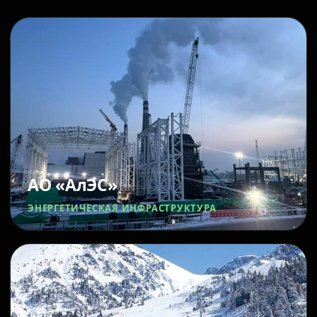
АО «АлЭС»
ЭНЕРГЕТИЧЕСКАЯ ИНФРАСТРУКТУРА