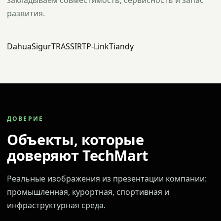
закладываем совместимость, сервисность и запас
развития.
Dahua
Sigur
TRASSIR
TP-Link
Tiandy
ДОВЕРИЕ
Объекты, которые
доверяют TechMart
Реальные изображения из презентации компании:
промышленная, курортная, спортивная и
инфраструктурная среда.