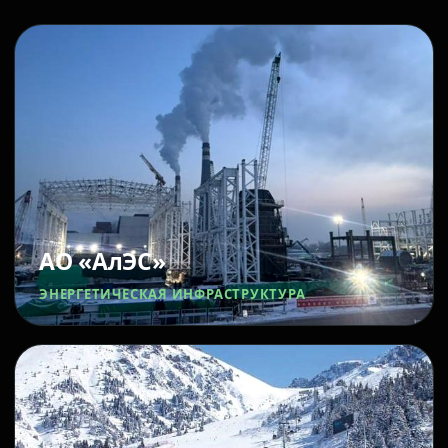
АО «АлЭС»
ЭНЕРГЕТИЧЕСКАЯ ИНФРАСТРУКТУРА