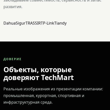
закладываем совместимость, сервисность и запас
развития.
Dahua
Sigur
TRASSIR
TP-Link
Tiandy
ДОВЕРИЕ
Объекты, которые
доверяют TechMart
Реальные изображения из презентации компании:
промышленная, курортная, спортивная и
инфраструктурная среда.