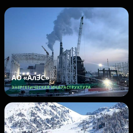
АО «АлЭС»
ЭНЕРГЕТИЧЕСКАЯ ИНФРАСТРУКТУРА