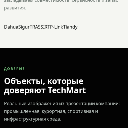
закладываем совместимость, сервисность и запас
развития.
Dahua
Sigur
TRASSIR
TP-Link
Tiandy
ДОВЕРИЕ
Объекты, которые
доверяют TechMart
Реальные изображения из презентации компании:
промышленная, курортная, спортивная и
инфраструктурная среда.