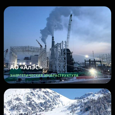
АО «АлЭС»
ЭНЕРГЕТИЧЕСКАЯ ИНФРАСТРУКТУРА