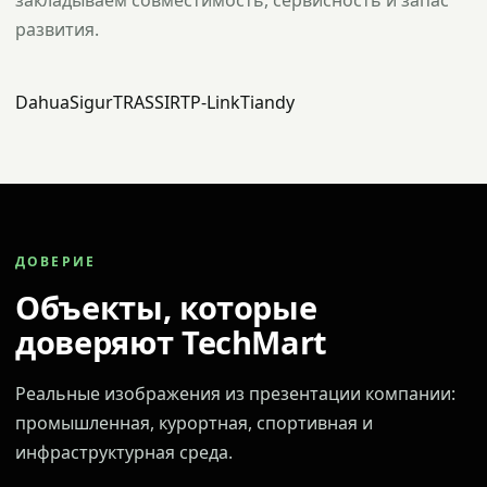
закладываем совместимость, сервисность и запас
развития.
Dahua
Sigur
TRASSIR
TP-Link
Tiandy
ДОВЕРИЕ
Объекты, которые
доверяют TechMart
Реальные изображения из презентации компании:
промышленная, курортная, спортивная и
инфраструктурная среда.