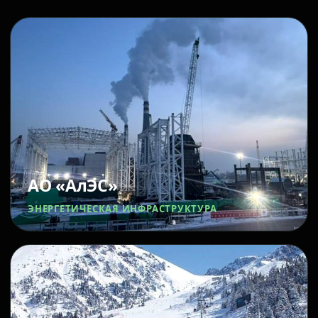
АО «АлЭС»
ЭНЕРГЕТИЧЕСКАЯ ИНФРАСТРУКТУРА