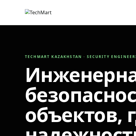
TECHMART KAZAKHSTAN · SECURITY ENGINEE
Инженерн
безопаснос
объектов, 
надежност