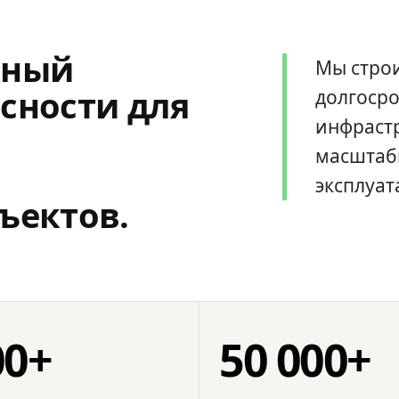
мный
Мы стро
сности для
долгоср
инфрастр
масштаб
эксплуат
ъектов.
00+
50 000+