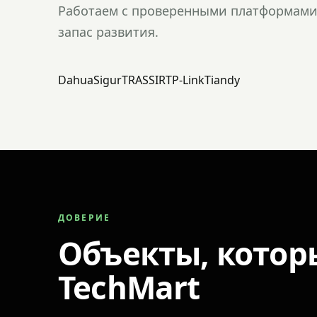
Работаем с проверенными платформами 
запас развития.
Dahua
Sigur
TRASSIR
TP-Link
Tiandy
ДОВЕРИЕ
Объекты, котор
TechMart