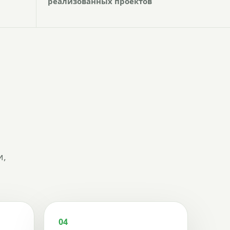
реализованных проектов
и,
04