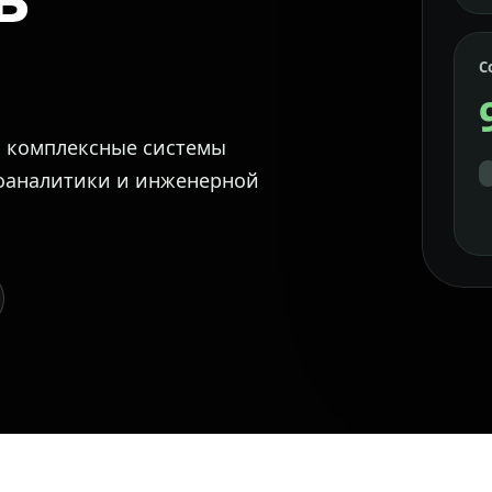
С
м комплексные системы
еоаналитики и инженерной