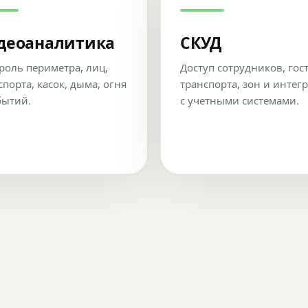
деоаналитика
СКУД
роль периметра, лиц,
Доступ сотрудников, гос
спорта, касок, дыма, огня
транспорта, зон и интег
бытий.
с учетными системами.