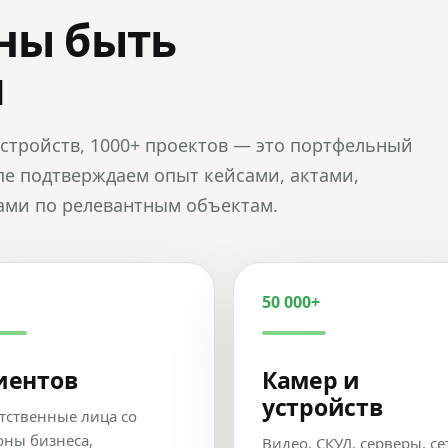
ны быть
и
и устройств, 1000+ проектов — это портфельный
пе подтверждаем опыт кейсами, актами,
ами по релевантным объектам.
50 000+
иентов
Камер и
устройств
тственные лица со
оны бизнеса,
Видео, СКУД, серверы, се