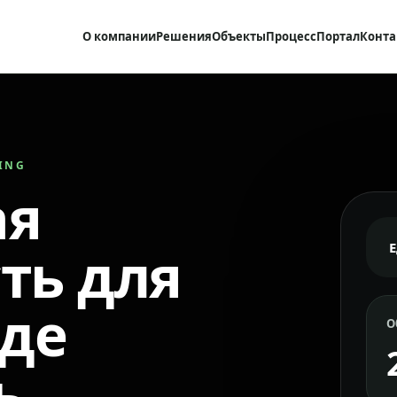
О компании
Решения
Объекты
Процесс
Портал
Конта
RING
ая
ть для
где
О
ь