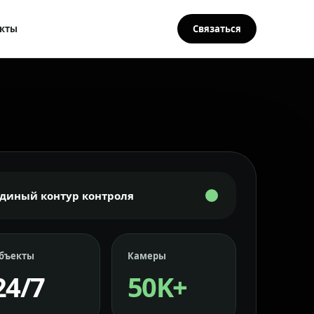
кты
Связаться
Единый контур контроля
бъекты
Камеры
24/7
50K+