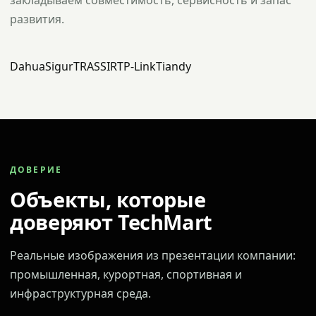
закладываем совместимость, сервисность и запас
развития.
Dahua
Sigur
TRASSIR
TP-Link
Tiandy
ДОВЕРИЕ
Объекты, которые
доверяют TechMart
Реальные изображения из презентации компании:
промышленная, курортная, спортивная и
инфраструктурная среда.