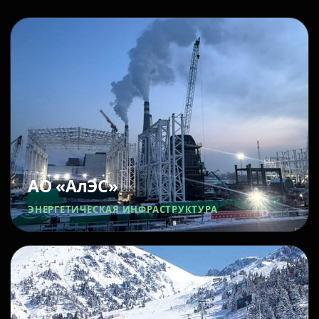
АО «АлЭС»
ЭНЕРГЕТИЧЕСКАЯ ИНФРАСТРУКТУРА