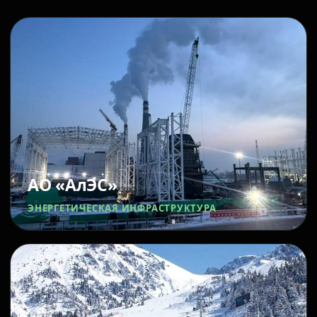
АО «АлЭС»
ЭНЕРГЕТИЧЕСКАЯ ИНФРАСТРУКТУРА