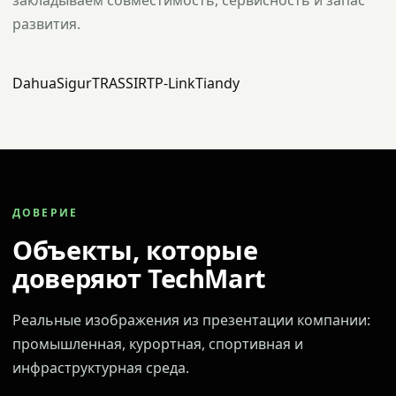
закладываем совместимость, сервисность и запас
развития.
Dahua
Sigur
TRASSIR
TP-Link
Tiandy
ДОВЕРИЕ
Объекты, которые
доверяют TechMart
Реальные изображения из презентации компании:
промышленная, курортная, спортивная и
инфраструктурная среда.