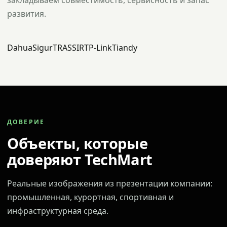
закладываем совместимость, сервисность и запас
развития.
Dahua
Sigur
TRASSIR
TP-Link
Tiandy
ДОВЕРИЕ
Объекты, которые
доверяют TechMart
Реальные изображения из презентации компании:
промышленная, курортная, спортивная и
инфраструктурная среда.