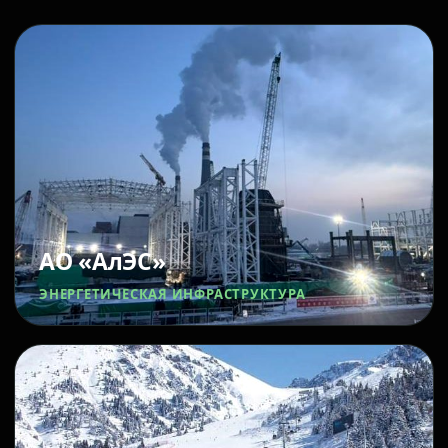
АО «АлЭС»
ЭНЕРГЕТИЧЕСКАЯ ИНФРАСТРУКТУРА