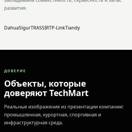
закладываем совместимость, сервисность и запас
развития.
Dahua
Sigur
TRASSIR
TP-Link
Tiandy
ДОВЕРИЕ
Объекты, которые
доверяют TechMart
Реальные изображения из презентации компании:
промышленная, курортная, спортивная и
инфраструктурная среда.