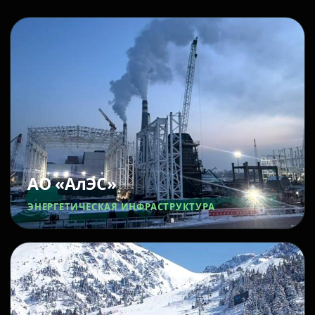
АО «АлЭС»
ЭНЕРГЕТИЧЕСКАЯ ИНФРАСТРУКТУРА