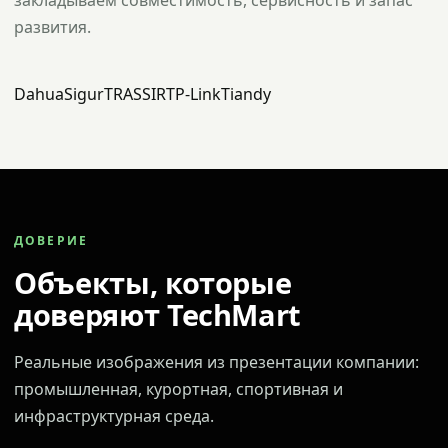
закладываем совместимость, сервисность и запас
развития.
Dahua
Sigur
TRASSIR
TP-Link
Tiandy
ДОВЕРИЕ
Объекты, которые
доверяют TechMart
Реальные изображения из презентации компании:
промышленная, курортная, спортивная и
инфраструктурная среда.