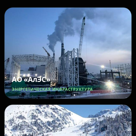
АО «АлЭС»
ЭНЕРГЕТИЧЕСКАЯ ИНФРАСТРУКТУРА