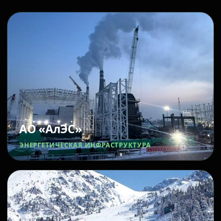
АО «АлЭС»
ЭНЕРГЕТИЧЕСКАЯ ИНФРАСТРУКТУРА