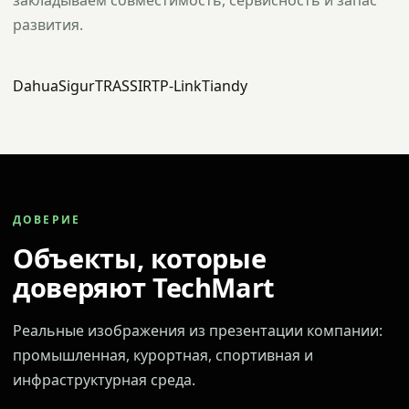
закладываем совместимость, сервисность и запас
развития.
Dahua
Sigur
TRASSIR
TP-Link
Tiandy
ДОВЕРИЕ
Объекты, которые
доверяют TechMart
Реальные изображения из презентации компании:
промышленная, курортная, спортивная и
инфраструктурная среда.