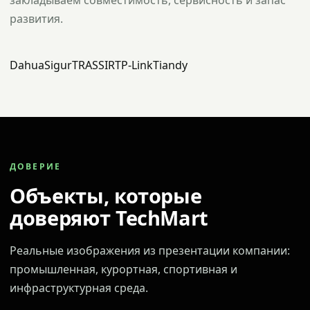
закладываем совместимость, сервисность и запас
развития.
Dahua
Sigur
TRASSIR
TP-Link
Tiandy
ДОВЕРИЕ
Объекты, которые
доверяют TechMart
Реальные изображения из презентации компании:
промышленная, курортная, спортивная и
инфраструктурная среда.