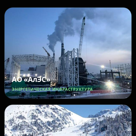
АО «АлЭС»
ЭНЕРГЕТИЧЕСКАЯ ИНФРАСТРУКТУРА