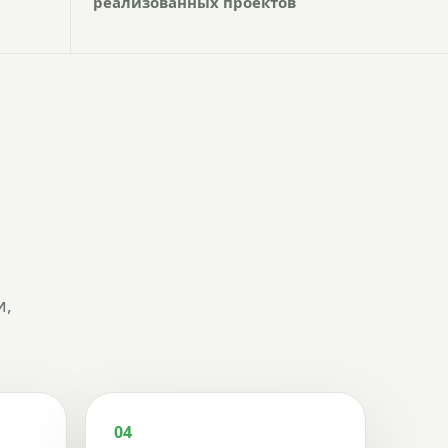
реализованных проектов
и,
04