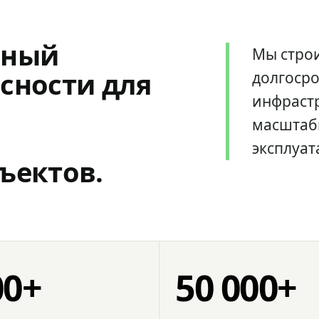
мный
Мы стро
сности для
долгоср
инфрастр
масштаб
эксплуат
ъектов.
00+
50 000+