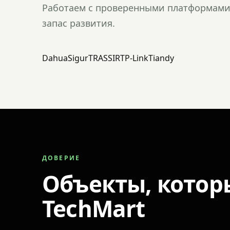
Работаем с проверенными платформами 
запас развития.
Dahua
Sigur
TRASSIR
TP-Link
Tiandy
ДОВЕРИЕ
Объекты, котор
TechMart