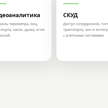
деоаналитика
СКУД
роль периметра, лиц,
Доступ сотрудников, гос
спорта, касок, дыма, огня
транспорта, зон и интег
бытий.
с учетными системами.