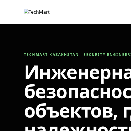
TECHMART KAZAKHSTAN · SECURITY ENGINEE
Инженерн
безопаснос
объектов, 
надежност