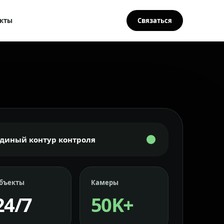
кты
Связаться
Единый контур контроля
бъекты
Камеры
24/7
50K+