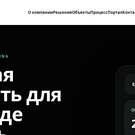
О компании
Решения
Объекты
Процесс
Портал
Конта
RING
ая
ть для
где
О
ь