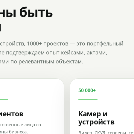
ны быть
и
и устройств, 1000+ проектов — это портфельный
пе подтверждаем опыт кейсами, актами,
ами по релевантным объектам.
50 000+
иентов
Камер и
устройств
тственные лица со
оны бизнеса,
Видео, СКУД, серверы, се