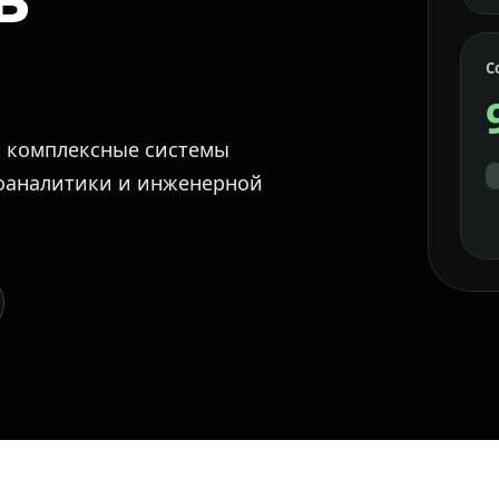
С
м комплексные системы
еоаналитики и инженерной